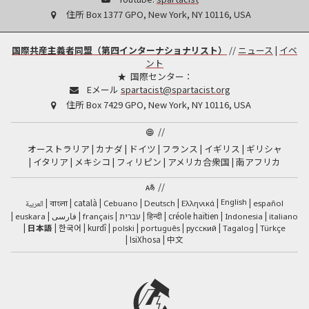
住所
Box 1377 GPO, New York, NY 10116, USA
国際共産主義者同盟（第四インターナショナリスト）
//
ニュース
|
イベ
ント
国際センター：
Eメール
spartacist@spartacist.org
住所
Box 7429 GPO, New York, NY 10116, USA
//
オーストラリア
カナダ
ドイツ
フランス
イギリス
ギリシャ
イタリア
メキシコ
フィリピン
アメリカ合衆国
南アフリカ
//
English
català
العربية
Cebuano
Deutsch
Ελληνικά
español
বাংলা
فارسی
हिन्दी
créole haïtien
euskara
français
עברית
Indonesia
italiano
日本語
한국어
kurdî
polski
português
русский
Tagalog
Türkçe
IsiXhosa
中文