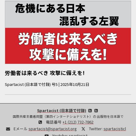
労働者は来るべき 攻撃に備えを!
Spartacist (日本語で付録)
号
5
|
2025年10月21日
Spartacist (日本語で付録)
国際共産主義者同盟（第四インターナショナリスト）の 出版物を日本語で
電話番号
+1 (212) 732-7862
Eメール
spartacist@spartacist.org
Twitter:
spartacisticl
Youtube:
spartacist