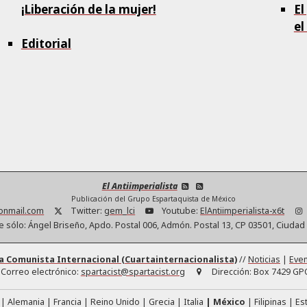
¡Liberación de la mujer!
El
el
Editorial
El Antiimperialista
Publicación del Grupo Espartaquista de México
tonmail.com
Twitter:
gem_lci
Youtube:
ElAntiimperialista-x6t
e sólo: Ángel Briseño, Apdo. Postal 006, Admón. Postal 13, CP 03501, Ciuda
a Comunista Internacional (Cuartainternacionalista)
//
Noticias
|
Eve
Correo electrónico:
spartacist@spartacist.org
Dirección:
Box 7429 GPO
Alemania
Francia
Reino Unido
Grecia
Italia
México
Filipinas
Es