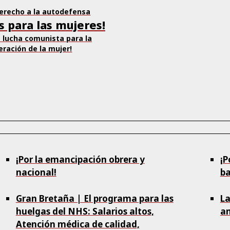
derecho a la autodefensa
as para las mujeres!
a lucha comunista para la
beración de la mujer!
¡Por la emancipación obrera y
¡P
nacional!
ba
Gran Bretaña | El programa para las
La
huelgas del NHS: Salarios altos,
an
Atención médica de calidad,