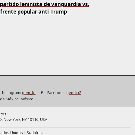
 partido leninista de vanguardia vs.
 frente popular anti-Trump
Instagram:
gem_lci
Facebook:
gem.lci2
d de México, México
ntos
, New York, NY 10116, USA
tados Unidos
Sudáfrica