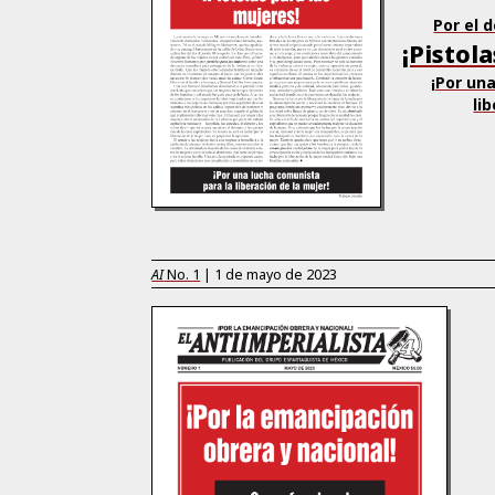
Por el 
¡Pistol
¡Por un
li
AI
No.
1
|
1 de mayo de 2023