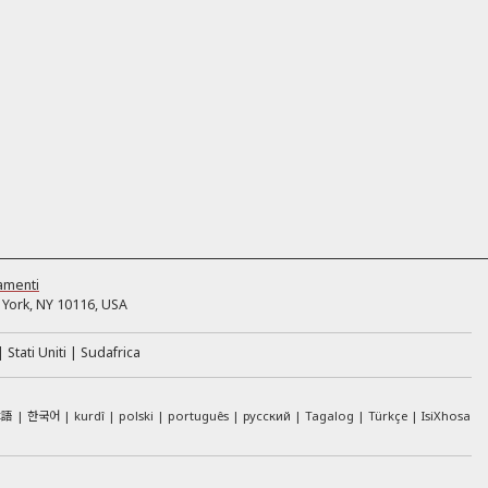
amenti
York, NY 10116, USA
Stati Uniti
Sudafrica
本語
한국어
kurdî
polski
português
русский
Tagalog
Türkçe
IsiXhosa