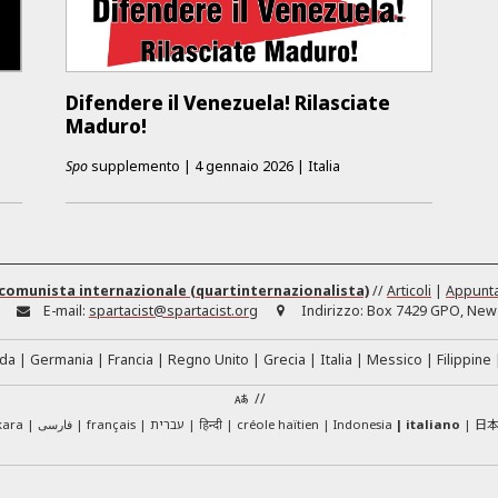
Difendere il Venezuela! Rilasciate
Maduro!
Spo
supplemento
|
4 gennaio 2026
|
Italia
comunista internazionale (quartinternazionalista)
//
Articoli
|
Appunt
E-mail:
spartacist@spartacist.org
Indirizzo:
Box 7429 GPO, New 
da
Germania
Francia
Regno Unito
Grecia
Italia
Messico
Filippine
//
日
kara
فارسی
français
עברית
हिन्दी
créole haïtien
Indonesia
italiano