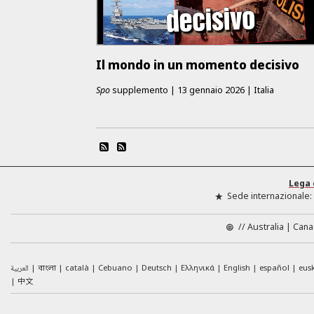
Il mondo in un momento decisivo
Spo
supplemento
|
13 gennaio 2026
|
Italia
Lega 
Sede internazionale:
//
Australia
Cana
العربية
català
Cebuano
Deutsch
Ελληνικά
English
español
eus
বাংলা
中文