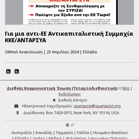
Για μια αντι-ΕΕ Αντικαπιταλιστική Συμμαχία
ΚΚΕ/ΑΝΤΑΡΣΥΑ
ΟΜπολ
Ανακοίνωση
|
23 Απριλίου 2024
|
Ελλάδα
Διεθνής Κομμουνιστική Ένωση (Τεταρτοδιεθνιστική)
//
Νέα
|
Εκδηλώσεις
Διεθνές Κέντρο:
Ηλεκτρονικό ταχυδρομείο:
spartacist@spartacist.org
Διεύθυνση:
Box 7429 GPO, New York, NY 10116, USA
//
Αυστραλία
Καναδάς
Γερμανία
Γαλλία
Ηνωμένο Βασίλειο
Ελλάδα
Ιταλία
Μεξικό
Φιλιππίνες
Ηνωμένες Πολιτείες