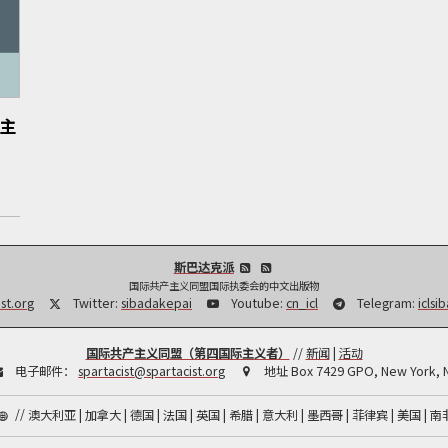
主
斯巴达克派
国际共产主义同盟国际执委会的中文出版物
st.org
Twitter:
sibadakepai
Youtube:
cn_icl
Telegram:
iclsi
国际共产主义同盟（第四国际主义者）
//
新闻
|
活动
电子邮件：
spartacist@spartacist.org
地址
Box 7429 GPO, New York, 
//
澳大利亚
加拿大
德国
法国
英国
希腊
意大利
墨西哥
菲律宾
美国
南