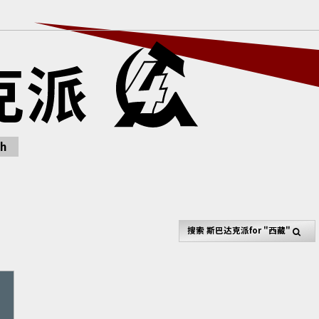
h
搜索
斯巴达克派
for "西藏"