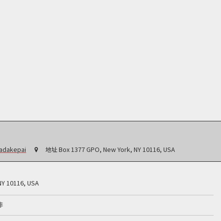
badakepai
地址
Box 1377 GPO, New York, NY 10116, USA
NY 10116, USA
非