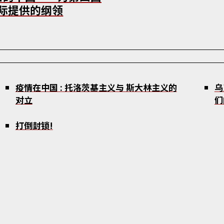
际提供的纲领
疫情在中国 : 托洛茨基主义与 斯大林主义的
乌
对立
们
打倒封锁!