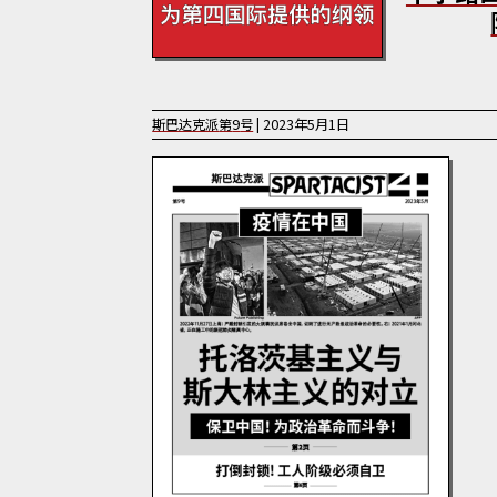
斯巴达克派
第
9
号
|
2023年5月1日