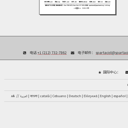
电话
+1 (212) 732-7862
电子邮件：
spartacist@spartaci
国际中心：
//
català
العربية
Cebuano
Deutsch
Ελληνικά
English
español
বাংলা