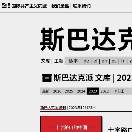
国际共产主义同盟
我们是谁
联系我们
文库
主题
版本：
z
de
el
en
es
fr
斯巴达克派 文库 | 202
最新
2026
2025
2024
2023
2022
（较旧）
斯巴达克派
增刊
|
2023年12月23日
十字路