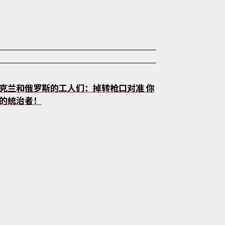
克兰和俄罗斯的工人们：掉转枪口对准 你
的统治者！