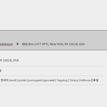
badakepai
地址
Box 1377 GPO, New York, NY 10116, USA
NY 10116, USA
非
한국어
kurdî
IsiXhosa
中文
polski
português
русский
Tagalog
Türkçe