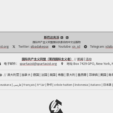
斯巴达克派
国际共产主义同盟国际执委会的中文出版物
st.org
Twitter:
sibadakepai
Youtube:
cn_icl
Telegram:
iclsi
国际共产主义同盟（第四国际主义者）
//
新闻
|
活动
电子邮件：
spartacist@spartacist.org
地址
Box 7429 GPO, New York, 
//
澳大利亚
加拿大
德国
法国
英国
希腊
意大利
墨西哥
菲律宾
美国
南
فارسی
हिन्दी
créole haïtien
日本語
euskara
français
עברית
Indonesia
italiano