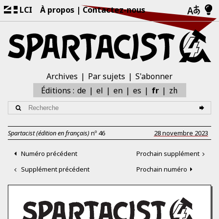
LCI
À propos
Contactez-nous
Archives
Par sujets
S'abonner
zh
Éditions :
de
el
en
es
fr
Spartacist (édition en français)
nº
46
28 novembre 2023
Numéro précédent
Prochain supplément
Supplément précédent
Prochain numéro