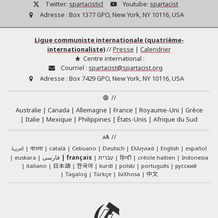
Twitter:
spartacisticl
Youtube:
spartacist
Adresse :
Box 1377 GPO, New York, NY 10116, USA
Ligue communiste internationale (quatrième-
internationaliste)
//
Presse
|
Calendrier
Centre international :
Courriel :
spartacist@spartacist.org
Adresse :
Box 7429 GPO, New York, NY 10116, USA
//
Australie
Canada
Allemagne
France
Royaume-Uni
Grèce
Italie
Mexique
Philippines
États-Unis
Afrique du Sud
//
العربية
català
Cebuano
Deutsch
Ελληνικά
English
español
বাংলা
euskara
فارسی
français
עברית
हिन्दी
créole haïtien
Indonesia
日本語
한국어
italiano
kurdî
polski
português
русский
中文
Tagalog
Türkçe
IsiXhosa