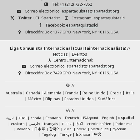
Tel:
+1 (212) 732-7862
Correo electrónico:
espartaquistas@spartacist.org
Twitter:
LCI_Spartacist
Instagram:
espartaquistaslci
Facebook:
espartaquistaslci
Dirección:
Box 1377 GPO, New York, NY 10116, USA
Liga Comunista Internacional (Cuartainternacionalista)
//
Noticias
|
Eventos
Centro Internacional:
Correo electrónico:
spartacist@spartacist.org
Dirección:
Box 7429 GPO, New York, NY 10116, USA
//
Australia
Canadá
Alemania
Francia
Reino Unido
Grecia
Italia
México
Filipinas
Estados Unidos
Sudáfrica
//
العربية
català
Cebuano
Deutsch
Ελληνικά
English
español
বাংলা
euskara
فارسی
français
עברית
हिन्दी
créole haïtien
Indonesia
日本語
한국어
italiano
kurdî
polski
português
русский
中文
Tagalog
Türkçe
IsiXhosa