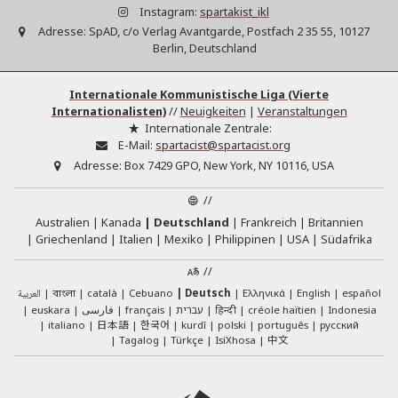
Instagram:
spartakist_ikl
Adresse:
SpAD, c/o Verlag Avantgarde, Postfach 2 35 55, 10127
Berlin, Deutschland
Internationale Kommunistische Liga (Vierte
Internationalisten)
//
Neuigkeiten
|
Veranstaltungen
Internationale Zentrale:
E-Mail:
spartacist@spartacist.org
Adresse:
Box 7429 GPO, New York, NY 10116, USA
//
Australien
Kanada
Deutschland
Frankreich
Britannien
Griechenland
Italien
Mexiko
Philippinen
USA
Südafrika
//
العربية
català
Cebuano
Deutsch
Ελληνικά
English
español
বাংলা
euskara
فارسی
français
עברית
हिन्दी
créole haïtien
Indonesia
日本語
한국어
italiano
kurdî
polski
português
русский
中文
Tagalog
Türkçe
IsiXhosa