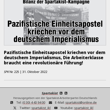
Pazifistische Einheitsapostel kriechen vor dem
deutschem Imperialismus, Die Arbeiterklasse
braucht eine revolutionäre Führung!
SPK
Nr.
225
|
31. Oktober 2022
Spartakist
Herausgegeben von der Spartakist-Arbeiterpartei Deutschlands
Tel:
(0 30) 4 43 94 00
E-Mail:
spartakist@online.de
Twitter:
spartakist_ikl
Youtube:
spartakist_ikl