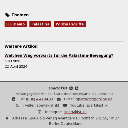
Themen
LLL-Demo
Palästina
Polizeiangriffe
Weitere Artikel
Welchen Weg vorwärts für die Palästina-Bewegung?
SPK
Extra
22. April 2024
Spartakist
Herausgegeben von der Spartakist-Arbeiterpartei Deutschlands
Tel:
(0 30) 4 43 94 00
E-Mail:
spartakist@online.de
Twitter:
spartakist_ikl
Youtube:
spartakist_ikl
Instagram:
spartakist_ikl
Adresse:
SpAD, c/o Verlag Avantgarde, Postfach 2 35 55, 10127
Berlin, Deutschland