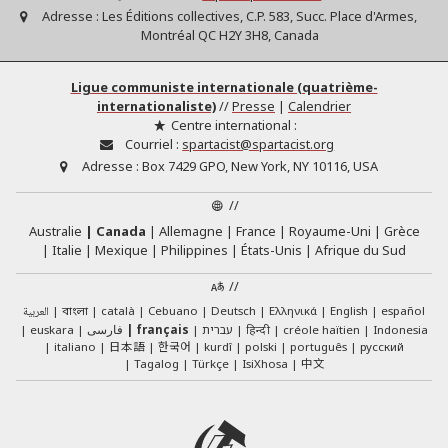
Adresse :
Les Éditions collectives, C.P. 583, Succ. Place d'Armes,
Montréal QC H2Y 3H8, Canada
Ligue communiste internationale (quatrième-
internationaliste)
//
Presse
|
Calendrier
Centre international :
Courriel :
spartacist@spartacist.org
Adresse :
Box 7429 GPO, New York, NY 10116, USA
//
Australie
Canada
Allemagne
France
Royaume-Uni
Grèce
Italie
Mexique
Philippines
États-Unis
Afrique du Sud
//
العربية
català
Cebuano
Deutsch
Ελληνικά
English
español
বাংলা
euskara
فارسی
français
עברית
हिन्दी
créole haïtien
Indonesia
日本語
한국어
italiano
kurdî
polski
português
русский
中文
Tagalog
Türkçe
IsiXhosa