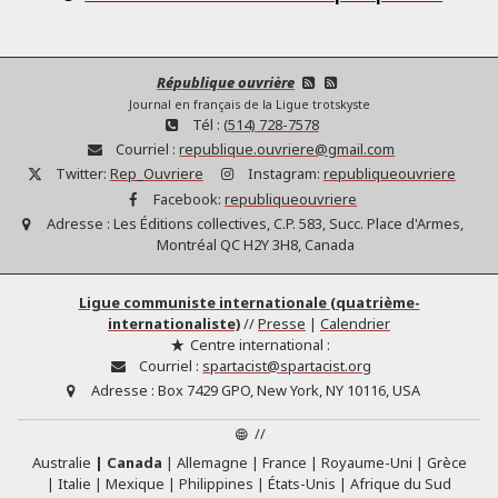
République ouvrière
Journal en français de la Ligue trotskyste
Tél :
(514) 728-7578
Courriel :
republique.ouvriere@gmail.com
Twitter:
Rep_Ouvriere
Instagram:
republiqueouvriere
Facebook:
republiqueouvriere
Adresse :
Les Éditions collectives, C.P. 583, Succ. Place d'Armes,
Montréal QC H2Y 3H8, Canada
Ligue communiste internationale (quatrième-
internationaliste)
//
Presse
|
Calendrier
Centre international :
Courriel :
spartacist@spartacist.org
Adresse :
Box 7429 GPO, New York, NY 10116, USA
//
Australie
Canada
Allemagne
France
Royaume-Uni
Grèce
Italie
Mexique
Philippines
États-Unis
Afrique du Sud