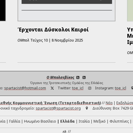
Έρχονται Δύσκολοι Καιροί
Υπ
Μ
ΟΜπολ
Τεύχος
10
|
8 Νοεμβρίου 2025
Ι
ΟΜ
Ο Μπολσεβίκος
Όργανο της Τροτσκιστικής Ομάδας της Ελλάδας
ο:
spartacist@hotmail.com
Twitter:
toe_icl
Instagram:
toe_icl
ιεθνής Κομμουνιστική Ένωση (Τεταρτοδιεθνιστική)
//
Νέα
|
Εκδηλώσε
ονικό ταχυδρομείο:
spartacist@spartacist.org
Διεύθυνση:
Box 7429 G
νία
Γαλλία
Ηνωμένο Βασίλειο
Ελλάδα
Ιταλία
Μεξικό
Φιλιππίνες
//