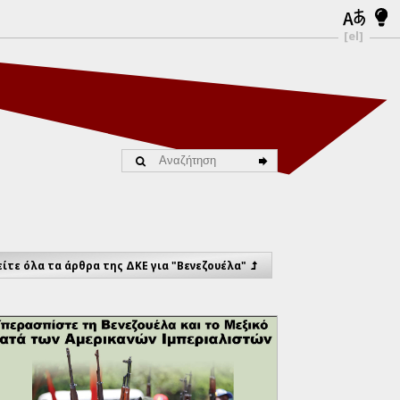
[el]
ίτε όλα τα άρθρα της ΔΚΕ για "Βενεζουέλα"