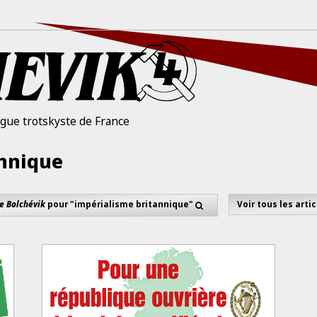
igue trotskyste de France
nnique
e Bolchévik
pour "impérialisme britannique"
Voir tous les arti