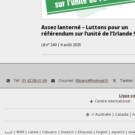
Assez lanterné – Luttons pour un
référendum sur l’unité de l’Irlande 
LB
nº
240
|
6 août 2025
Tél :
01 42 08 01 49
Courriel :
ltfparis@hotmail.fr
Twitter:
Ligue c
Centre international :
//
Australie
Canada
A
العربية
català
Cebuano
Deutsch
Ελληνικά
English
español
eus
বাংলা