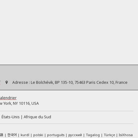
f
Adresse :
Le Bolchévik, BP 135-10, 75463 Paris Cedex 10, France
alendrier
 York, NY 10116, USA
États-Unis
Afrique du Sud
本語
한국어
kurdî
polski
português
русский
Tagalog
Türkçe
IsiXhosa