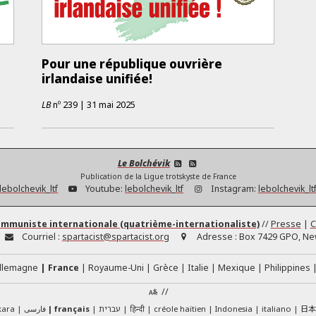
Pour une république ouvrière
!
irlandaise unifiée!
LB
nº
239
|
31 mai 2025
Le Bolchévik
Publication de la Ligue trotskyste de France
lebolchevik_ltf
Youtube:
lebolchevik_ltf
Instagram:
lebolchevik_lt
ommuniste internationale (quatrième-internationaliste)
//
Presse
|
C
Courriel :
spartacist@spartacist.org
Adresse :
Box 7429 GPO, New
llemagne
France
Royaume-Uni
Grèce
Italie
Mexique
Philippines
//
日
kara
فارسی
français
עברית
हिन्दी
créole haïtien
Indonesia
italiano