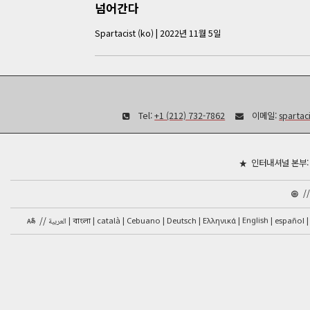
넘어간다
Spartacist (ko)
|
2022년 11월 5일
Tel:
+1 (212) 732-7862
이메일:
spartac
인터내셔널 본부
/
//
català
English
العربية
Cebuano
Deutsch
Ελληνικά
español
বাংলা