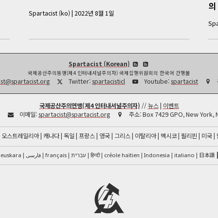
의
Spartacist (ko)
|
2022년 8월 1일
Spa
Spartacist (Korean)
국제공산주의동맹(제4 인터내셔널주의자) 국제집행위원회의 한국어 간행물
ist@spartacist.org
Twitter:
spartacisticl
Youtube:
spartacist
국제공산주의연맹(제4 인터내셔널주의자)
//
뉴스
|
이벤트
:
이메일:
spartacist@spartacist.org
주소:
Box 7429 GPO, New York, 
/
오스트레일리아
캐나다
독일
프랑스
영국
그리스
이탈리아
멕시코
필리핀
미국
فارسی
हिन्दी
créole haïtien
日本語
euskara
français
עברית
Indonesia
italiano