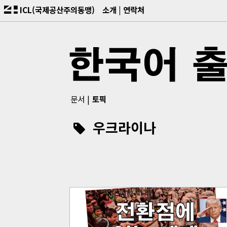
ICL(국제공산주의동맹)
소개
연락처
문서
토픽
우크라이나