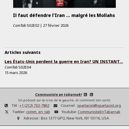
Il faut défendre l'Iran ... malgré les Mollahs
ComTab
S02E02
|
27 février 2026
Articles suivants
Les États-Unis perdent la guerre en Iran? UN INSTANT...
ComTab
S02E04
15 mars 2026
Communiste en tabarnak!
Un podcast sur la crise de la gauche, et comment s'en sortir.
Tél :
+1 (212) 732-7862
Courriel :
spartacist@spartacist.org
Twitter:
comm_en_tab
Youtube:
CommunisteEnTabarnak
Adresse :
Box 1377 GPO, New York, NY 10116, USA