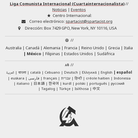
Liga Comunista Internacional (Cuartainternacionalista)
//
Noticias
|
Eventos
Centro Internacional:
Correo electrónico:
spartacist@spartacist.org
Dirección:
Box 7429 GPO, New York, NY 10116, USA
//
Australia
Canadá
Alemania
Francia
Reino Unido
Grecia
Italia
México
Filipinas
Estados Unidos
Sudáfrica
//
العربية
català
Cebuano
Deutsch
Ελληνικά
English
español
বাংলা
euskara
فارسی
français
עברית
हिन्दी
créole haïtien
Indonesia
日本語
한국어
italiano
kurdî
polski
português
русский
中文
Tagalog
Türkçe
IsiXhosa