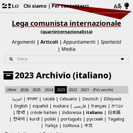
Lci
Chi siamo
Per contattarci
Lega comunista internazionale
(quartinternazionalista)
Argomenti
Articoli
Appuntamenti
Spartacist
Media
2023 Archivio (italiano)
Ultimi
2026
2025
2024
2023
2022
2021
(Più vecchi)
العربية
català
Cebuano
Deutsch
Ελληνικά
বাংলা
English
español
euskara
فارسی
français
עברית
日本語
हिन्दी
créole haïtien
Indonesia
italiano
한국어
kurdî
polski
português
русский
Tagalog
中文
Türkçe
IsiXhosa