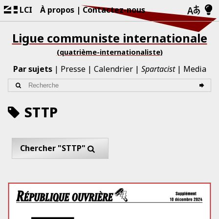
LCI
À propos
Contactez-nous
Ligue communiste internationale
(quatrième-internationaliste)
Par sujets
Presse
Calendrier
Spartacist
Media
STTP
Chercher "STTP"