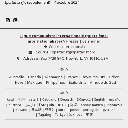
Spartacist (fr)
(supplément)
|
4 octobre 2024
Ligue communiste internationale (quatrième-
internationaliste)
//
Presse
|
Calendrier
Centre international :
Courriel :
spartacist@spartacist.org
Adresse :
Box 7429 GPO, New York, NY 10116, USA
//
Australie
Canada
Allemagne
France
Royaume-Uni
Grèce
Italie
Mexique
Philippines
États-Unis
Afrique du Sud
//
العربية
català
Cebuano
Deutsch
Ελληνικά
English
español
বাংলা
euskara
فارسی
français
עברית
हिन्दी
créole haïtien
Indonesia
日本語
한국어
italiano
kurdî
polski
português
русский
中文
Tagalog
Türkçe
IsiXhosa