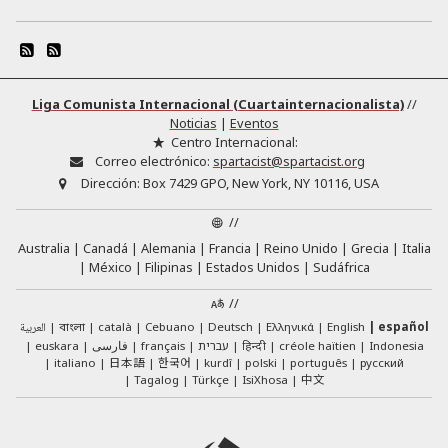
Liga Comunista Internacional (Cuartainternacionalista)
//
Noticias
|
Eventos
Centro Internacional:
Correo electrónico:
spartacist@spartacist.org
Dirección:
Box 7429 GPO, New York, NY 10116, USA
//
Australia
Canadá
Alemania
Francia
Reino Unido
Grecia
Italia
México
Filipinas
Estados Unidos
Sudáfrica
//
English
العربية
català
Cebuano
Deutsch
Ελληνικά
español
বাংলা
euskara
فارسی
français
עברית
हिन्दी
créole haïtien
Indonesia
日本語
한국어
italiano
kurdî
polski
português
русский
中文
Tagalog
Türkçe
IsiXhosa