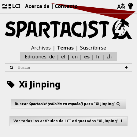
LCI
Acerca de
Contacto
Archivos
Temas
Suscribirse
zh
Ediciones:
de
el
en
es
fr
Xi Jinping
Buscar
Spartacist (edición en español)
para "Xi Jinping"
Ver todos los artículos de LCI etiquetados "Xi Jinping"