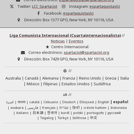
Twitter:
LCI_Spartacist
Instagram:
espartaquistaslci
Facebook:
espartaquistaslci
Dirección:
Box 1377 GPO, New York, NY 10116, USA
Liga Comunista Internacional (Cuartainternacionalista)
//
Noticias
|
Eventos
Centro Internacional:
Correo electrónico:
spartacist@spartacist.org
Dirección:
Box 7429 GPO, New York, NY 10116, USA
//
Australia
Canadá
Alemania
Francia
Reino Unido
Grecia
Italia
México
Filipinas
Estados Unidos
Sudáfrica
//
العربية
català
Cebuano
Deutsch
Ελληνικά
English
español
বাংলা
euskara
فارسی
français
עברית
हिन्दी
créole haïtien
Indonesia
日本語
한국어
italiano
kurdî
polski
português
русский
中文
Tagalog
Türkçe
IsiXhosa