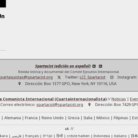
Un
Spartacist (edición en español)
Revista teórica y documental del Comité Ejecutivo Internacional.
partaquistas@spartacist.org
Twitter:
LCI_Spartacist
Instagram:
Dirección:
Box 1377 GPO, New York, NY 10116, USA
a Comunista Internacional (Cuartainternacionalista)
//
Noticias
|
Eve
Correo electrónico:
spartacist@spartacist.org
Dirección:
Box 7429 GPO
á
Alemania
Francia
Reino Unido
Grecia
Italia
México
Filipinas
Es
//
日本
skara
فارسی
français
עברית
हिन्दी
créole haïtien
Indonesia
italiano