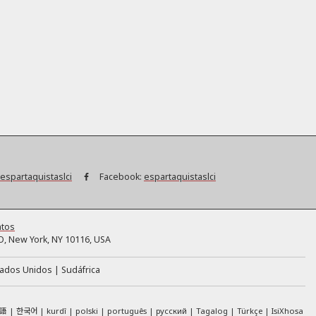
espartaquistaslci
Facebook:
espartaquistaslci
ntos
, New York, NY 10116, USA
tados Unidos
Sudáfrica
語
한국어
kurdî
polski
português
русский
Tagalog
Türkçe
IsiXhosa