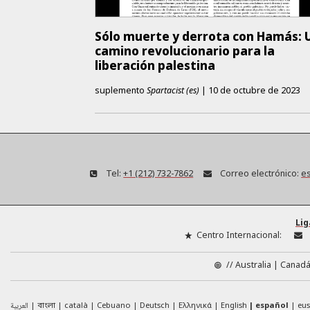
Sólo muerte y derrota con Hamás: 
camino revolucionario para la
liberación palestina
suplemento
Spartacist (es)
|
10 de octubre de 2023
Tel:
+1 (212) 732-7862
Correo electrónico:
es
Lig
Centro Internacional:
//
Australia
Canad
العربية
català
Cebuano
Deutsch
Ελληνικά
English
español
eu
বাংলা