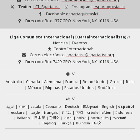
Twitter:
LCI_Spartacist
Instagram:
espartaquistaslci
Facebook:
espartaquistaslci
Dirección:
Box 1377 GPO, New York, NY 10116, USA
Liga Comunista Internacional (Cuartainternacionalista)
//
Noticias
|
Eventos
Centro Internacional:
Correo electrónico:
spartacist@spartacist.org
Dirección:
Box 7429 GPO, New York, NY 10116, USA
//
Australia
Canadá
Alemania
Francia
Reino Unido
Grecia
Italia
México
Filipinas
Estados Unidos
Sudáfrica
//
العربية
català
Cebuano
Deutsch
Ελληνικά
English
español
বাংলা
euskara
فارسی
français
עברית
हिन्दी
créole haïtien
Indonesia
日本語
한국어
italiano
kurdî
polski
português
русский
中文
Tagalog
Türkçe
IsiXhosa