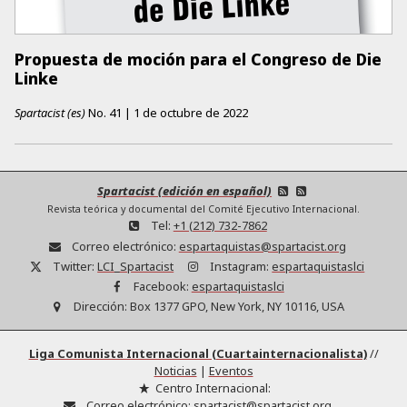
Propuesta de moción para el Congreso de Die
Linke
Spartacist (es)
No.
41
|
1 de octubre de 2022
Spartacist (edición en español)
Revista teórica y documental del Comité Ejecutivo Internacional.
Tel:
+1 (212) 732-7862
Correo electrónico:
espartaquistas@spartacist.org
Twitter:
LCI_Spartacist
Instagram:
espartaquistaslci
Facebook:
espartaquistaslci
Dirección:
Box 1377 GPO, New York, NY 10116, USA
Liga Comunista Internacional (Cuartainternacionalista)
//
Noticias
|
Eventos
Centro Internacional:
Correo electrónico:
spartacist@spartacist.org