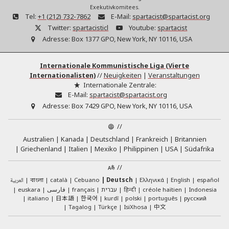
Exekutivkomitees.
Tel:
+1 (212) 732-7862
E-Mail:
spartacist@spartacist.org
Twitter:
spartacisticl
Youtube:
spartacist
Adresse:
Box 1377 GPO, New York, NY 10116, USA
Internationale Kommunistische Liga (Vierte
Internationalisten)
//
Neuigkeiten
|
Veranstaltungen
Internationale Zentrale:
E-Mail:
spartacist@spartacist.org
Adresse:
Box 7429 GPO, New York, NY 10116, USA
//
Australien
Kanada
Deutschland
Frankreich
Britannien
Griechenland
Italien
Mexiko
Philippinen
USA
Südafrika
//
العربية
català
Cebuano
Deutsch
Ελληνικά
English
español
বাংলা
euskara
فارسی
français
עברית
हिन्दी
créole haïtien
Indonesia
日本語
한국어
italiano
kurdî
polski
português
русский
中文
Tagalog
Türkçe
IsiXhosa