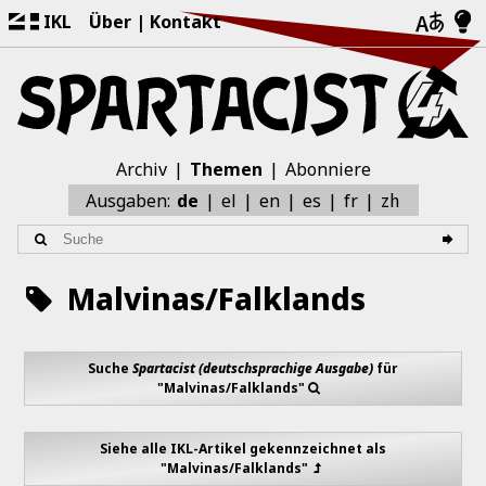
IKL
Über
Kontakt
Archiv
Themen
Abonniere
zh
Ausgaben:
de
el
en
es
fr
Malvinas/Falklands
Suche
Spartacist (deutschsprachige Ausgabe)
für
"Malvinas/Falklands"
Siehe alle IKL-Artikel gekennzeichnet als
"Malvinas/Falklands"