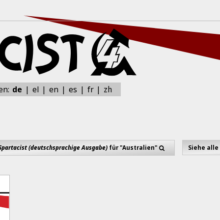
zh
en:
de
el
en
es
fr
Spartacist (deutschsprachige Ausgabe)
für "Australien"
Siehe alle