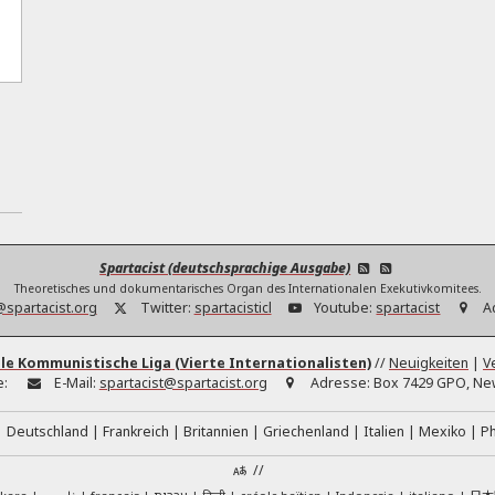
Spartacist (deutschsprachige Ausgabe)
Theoretisches und dokumentarisches Organ des Internationalen Exekutivkomitees.
@spartacist.org
Twitter:
spartacisticl
Youtube:
spartacist
A
le Kommunistische Liga (Vierte Internationalisten)
//
Neuigkeiten
|
V
e:
E-Mail:
spartacist@spartacist.org
Adresse:
Box 7429 GPO, New
Deutschland
Frankreich
Britannien
Griechenland
Italien
Mexiko
Ph
//