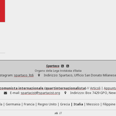
Spartaco
Organo della Lega trotskista d'Italia
stagram:
spartaco_ltdi
Indirizzo:
Spartaco, Ufficio San Donato Milanese
comunista internazionale (quartinternazionalista)
//
Articoli
|
Appunt
E-mail:
spartacist@spartacist.org
Indirizzo:
Box 7429 GPO, New 
da
Germania
Francia
Regno Unito
Grecia
Italia
Messico
Filippine
//