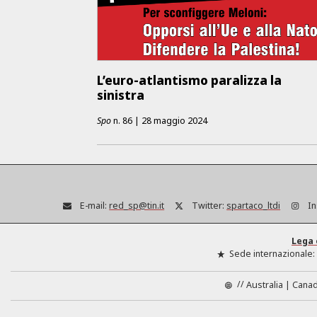
L’euro-atlantismo paralizza la
sinistra
Spo
n.
86
|
28 maggio 2024
E-mail:
red_sp@tin.it
Twitter:
spartaco_ltdi
In
Lega 
Sede internazionale:
//
Australia
Cana