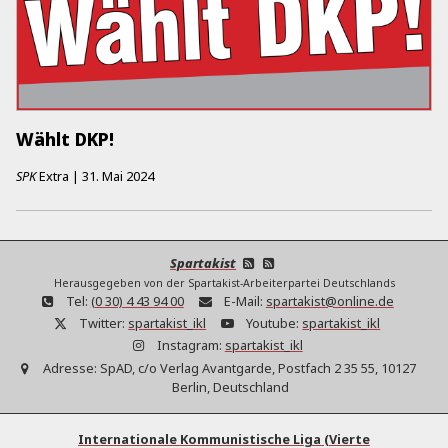
Wählt DKP!
SPK
Extra
|
31. Mai 2024
Spartakist
Herausgegeben von der Spartakist-Arbeiterpartei Deutschlands
Tel:
(0 30) 4 43 94 00
E-Mail:
spartakist@online.de
Twitter:
spartakist_ikl
Youtube:
spartakist_ikl
Instagram:
spartakist_ikl
Adresse:
SpAD, c/o Verlag Avantgarde, Postfach 2 35 55, 10127
Berlin, Deutschland
Internationale Kommunistische Liga (Vierte