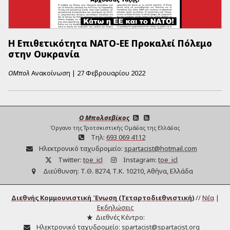
Η Επιθετικότητα ΝΑΤΟ-ΕΕ Προκαλεί Πόλεμο
στην Ουκρανία
ΟΜπολ
Ανακοίνωση
|
27 Φεβρουαρίου 2022
Ο Μπολσεβίκος
Όργανο της Τροτσκιστικής Ομάδας της Ελλάδας
Τηλ:
693 069 4112
Ηλεκτρονικό ταχυδρομείο:
spartacist@hotmail.com
Twitter:
toe_icl
Instagram:
toe_icl
Διεύθυνση:
Τ.Θ. 8274, Τ.Κ. 10210, Αθήνα, Ελλάδα
Διεθνής Κομμουνιστική Ένωση (Τεταρτοδιεθνιστική)
//
Νέα
|
Εκδηλώσεις
Διεθνές Κέντρο:
Ηλεκτρονικό ταχυδρομείο:
spartacist@spartacist.org