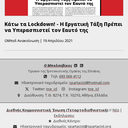
Κάτω τα Lockdown! - Η Εργατική Τάξη Πρέπει
να Υπερασπιστεί τον Eαυτό της
ΟΜπολ
Ανακοίνωση
|
19 Απριλίου 2021
Ο Μπολσεβίκος
Όργανο της Τροτσκιστικής Ομάδας της Ελλάδας
Τηλ:
693 069 4112
Ηλεκτρονικό ταχυδρομείο:
spartacist@hotmail.com
Twitter:
toe_icl
Instagram:
toe_icl
Διεύθυνση:
Τ.Θ. 8274, Τ.Κ. 10210, Αθήνα, Ελλάδα
Διεθνής Κομμουνιστική Ένωση (Τεταρτοδιεθνιστική)
//
Νέα
|
Εκδηλώσεις
Διεθνές Κέντρο:
Ηλεκτρονικό ταχυδρομείο:
spartacist@spartacist.org