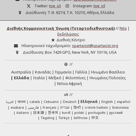
Twitter:
toe_icl
Instagram:
toe_icl
Διεύθυνση:
Τ.Θ. 8274, Τ.Κ. 10210, Αθήνα, Ελλάδα
Διεθνής Κομμουνιστική Ένωση (Τεταρτοδιεθνιστική)
//
Νέα
|
Εκδηλώσεις
Διεθνές Κέντρο:
Ηλεκτρονικό ταχυδρομείο:
spartacist@spartacist.org
Διεύθυνση:
Box 7429 GPO, New York, NY 10116, USA
//
Αυστραλία
Καναδάς
Γερμανία
Γαλλία
Ηνωμένο Βασίλειο
Ελλάδα
Ιταλία
Μεξικό
Φιλιππίνες
Ηνωμένες Πολιτείες
Νότια Αφρική
//
العربية
català
Cebuano
Deutsch
Ελληνικά
English
español
বাংলা
euskara
فارسی
français
עברית
हिन्दी
créole haïtien
Indonesia
日本語
한국어
italiano
kurdî
polski
português
русский
中文
Tagalog
Türkçe
IsiXhosa