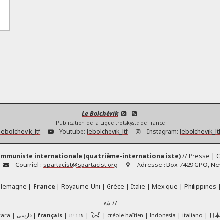
Le Bolchévik
Publication de la Ligue trotskyste de France
lebolchevik_ltf
Youtube:
lebolchevik_ltf
Instagram:
lebolchevik_lt
ommuniste internationale (quatrième-internationaliste)
//
Presse
|
C
Courriel :
spartacist@spartacist.org
Adresse :
Box 7429 GPO, New
llemagne
France
Royaume-Uni
Grèce
Italie
Mexique
Philippines
//
日
kara
فارسی
français
עברית
हिन्दी
créole haïtien
Indonesia
italiano