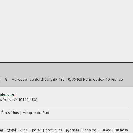
f
Adresse :
Le Bolchévik, BP 135-10, 75463 Paris Cedex 10, France
alendrier
 York, NY 10116, USA
États-Unis
Afrique du Sud
本語
한국어
kurdî
polski
português
русский
Tagalog
Türkçe
IsiXhosa