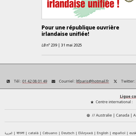
Pour une république ouvrière
irlandaise unifiée!
LB
nº
239
|
31 mai 2025
Tél :
01 42 08 01 49
Courriel :
ltfparis@hotmail.fr
Twitter:
Ligue c
Centre international :
//
Australie
Canada
A
العربية
català
Cebuano
Deutsch
Ελληνικά
English
español
eus
বাংলা