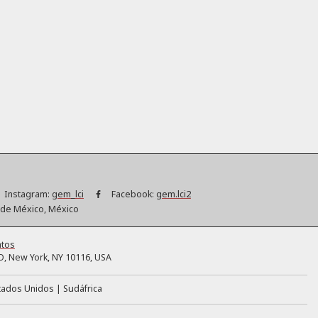
Instagram:
gem_lci
Facebook:
gem.lci2
d de México, México
ntos
, New York, NY 10116, USA
tados Unidos
Sudáfrica