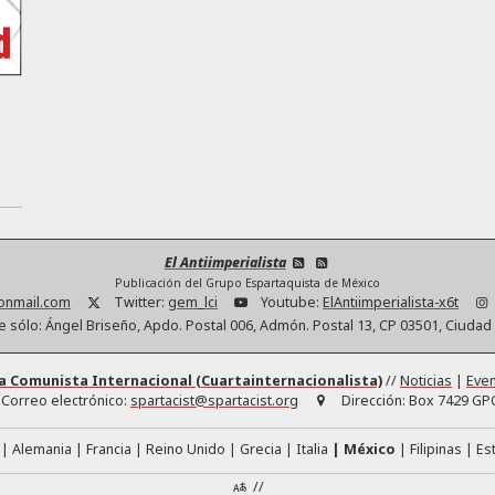
El Antiimperialista
Publicación del Grupo Espartaquista de México
tonmail.com
Twitter:
gem_lci
Youtube:
ElAntiimperialista-x6t
e sólo: Ángel Briseño, Apdo. Postal 006, Admón. Postal 13, CP 03501, Ciuda
a Comunista Internacional (Cuartainternacionalista)
//
Noticias
|
Eve
Correo electrónico:
spartacist@spartacist.org
Dirección:
Box 7429 GPO
Alemania
Francia
Reino Unido
Grecia
Italia
México
Filipinas
Es
//