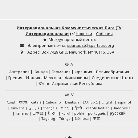
Интернациональная Коммунистическая Лига (IV
Интернациональная)
//
Новости
|
События
Международный центр:
Электронная почта:
spartacist@spartacist.org
Адрес:
Box 7429 GPO, New York, NY 10116, USA
//
Австралия
Канада
Германия
Франция
Великобритания
Греция
Италия
Мексика
Филиппины
Соединенные Штаты
Южно-Африканская Республика
//
العربية
català
Cebuano
Deutsch
Ελληνικά
English
español
বাংলা
euskara
فارسی
français
עברית
हिन्दी
créole haïtien
Indonesia
日本語
한국어
italiano
kurdî
polski
português
русский
中文
Tagalog
Türkçe
IsiXhosa