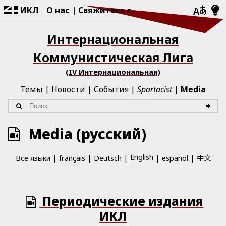
ИКЛ
О нас
Свяжитесь с
Интернациональная
Коммунистическая Лига
(IV Интернациональная)
Темы
Новости
События
Spartacist
Media
Media (русский)
English
中文
Все языки
français
Deutsch
español
Периодические издания
ИКЛ