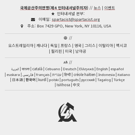
국제공산주의연맹(제4 인터내셔널주의자)
//
뉴스
|
이벤트
인터내셔널 본부:
이메일:
spartacist@spartacist.org
주소:
Box 7429 GPO, New York, NY 10116, USA
//
오스트레일리아
캐나다
독일
프랑스
영국
그리스
이탈리아
멕시코
필리핀
미국
남아공
//
català
العربية
Cebuano
Deutsch
Ελληνικά
English
español
বাংলা
فارسی
हिन्दी
créole haïtien
euskara
français
עברית
Indonesia
italiano
日本語
한국어
kurdî
polski
português
русский
Tagalog
Türkçe
IsiXhosa
中文