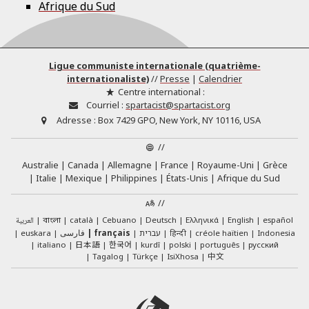
Afrique du Sud
Ligue communiste internationale (quatrième-
internationaliste)
//
Presse
|
Calendrier
Centre international :
Courriel :
spartacist@spartacist.org
Adresse :
Box 7429 GPO, New York, NY 10116, USA
//
Australie
Canada
Allemagne
France
Royaume-Uni
Grèce
Italie
Mexique
Philippines
États-Unis
Afrique du Sud
//
العربية
català
Cebuano
Deutsch
Ελληνικά
English
español
বাংলা
euskara
فارسی
français
עברית
हिन्दी
créole haïtien
Indonesia
日本語
한국어
italiano
kurdî
polski
português
русский
中文
Tagalog
Türkçe
IsiXhosa