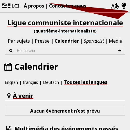
LCI
À propos
Contactez-nous
Ligue communiste internationale
(quatrième-internationaliste)
Par sujets
Presse
Calendrier
Spartacist
Media
Calendrier
Toutes les langues
English
français
Deutsch
À venir
Aucun événement n'est prévu
Multimédia des événements passés