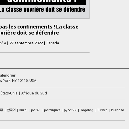
bas les confinements ! La classe
vrière doit se défendre
nº
4
|
27 septembre 2022
|
Canada
alendrier
 York, NY 10116, USA
États-Unis
Afrique du Sud
本語
한국어
kurdî
polski
português
русский
Tagalog
Türkçe
IsiXhosa