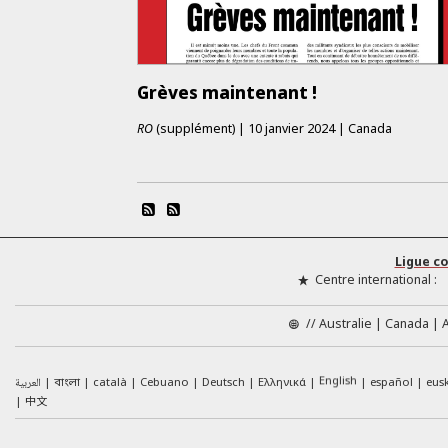
Grèves maintenant !
RO
(supplément)
|
10 janvier 2024
|
Canada
Ligue c
Centre international :
//
Australie
Canada
English
العربية
català
Cebuano
Deutsch
Ελληνικά
español
eus
বাংলা
中文