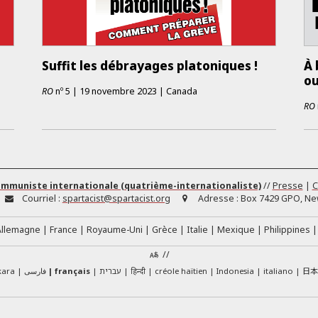
Suffit les débrayages platoniques !
À 
ou
RO
nº
5
|
19 novembre 2023
|
Canada
RO
ommuniste internationale (quatrième-internationaliste)
//
Presse
|
C
Courriel :
spartacist@spartacist.org
Adresse :
Box 7429 GPO, New
Allemagne
France
Royaume-Uni
Grèce
Italie
Mexique
Philippines
//
日
kara
فارسی
français
עברית
हिन्दी
créole haïtien
Indonesia
italiano