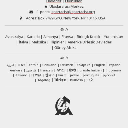
Haberler
|
Etkinlikler
Uluslararası Merkez:
E-posta:
spartacist@spartacist.org
Adres:
Box 7429 GPO, New York, NY 10116, USA
//
Avustralya
Kanada
Almanya
Fransa
Birleşik Krallık
Yunanistan
İtalya
Meksika
Filipinler
Amerika Birleşik Devletleri
Güney Afrika
//
العربية
català
Cebuano
Deutsch
Ελληνικά
English
español
বাংলা
euskara
فارسی
français
עברית
हिन्दी
créole haïtien
Indonesia
日本語
한국어
italiano
kurdî
polski
português
русский
中文
Tagalog
Türkçe
IsiXhosa