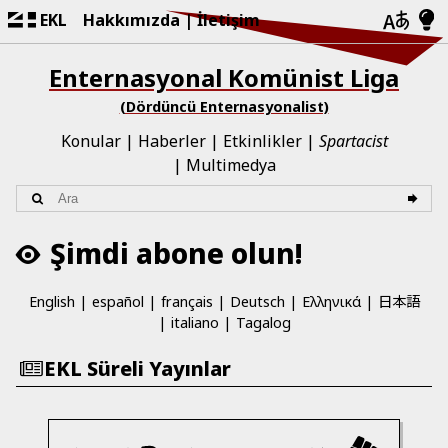
EKL
Hakkımızda
İletişim
Enternasyonal Komünist Liga
(Dördüncü Enternasyonalist)
Konular
Haberler
Etkinlikler
Spartacist
Multimedya
Şimdi abone olun!
日本語
English
español
français
Deutsch
Ελληνικά
italiano
Tagalog
EKL Süreli Yayınlar