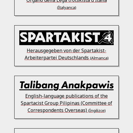
Organo della Lega trotskista d'Italia
(İtalyanca)
Herausgegeben von der Spartakist-
Arbeiterpartei Deutschlands
(Almanca)
English-language publications of the
Spartacist Group Pilipinas (Committee of
Correspondents Overseas)
(İngilizce)