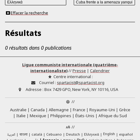
Effacer la recherche
Résultats
0 résultats dans 0 publications
Ligue communiste internationale (quatrième-
internationaliste)
//
Presse
|
Calendrier
Centre international :
Courriel :
spartacist@spartacist.org
Adresse :
Box 7429 GPO, New York, NY 10116, USA
//
Australie
Canada
Allemagne
France
Royaume-Uni
Grèce
Italie
Mexique
Philippines
États-Unis
Afrique du Sud
//
English
العربية
català
Cebuano
Deutsch
Ελληνικά
español
বাংলা