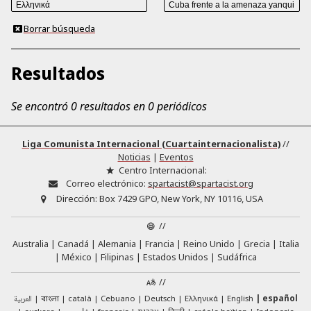
Borrar búsqueda
Resultados
Se encontró 0 resultados en 0 periódicos
Liga Comunista Internacional (Cuartainternacionalista)
//
Noticias
|
Eventos
Centro Internacional:
Correo electrónico:
spartacist@spartacist.org
Dirección:
Box 7429 GPO, New York, NY 10116, USA
//
Australia
Canadá
Alemania
Francia
Reino Unido
Grecia
Italia
México
Filipinas
Estados Unidos
Sudáfrica
//
English
العربية
català
Cebuano
Deutsch
Ελληνικά
español
বাংলা