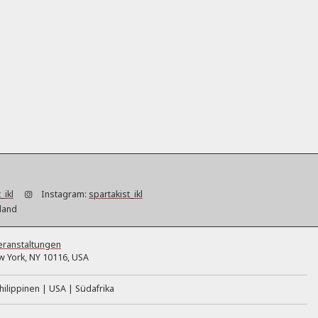
_ikl
Instagram:
spartakist_ikl
hland
eranstaltungen
 York, NY 10116, USA
hilippinen
USA
Südafrika