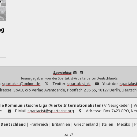
ng
Spartakist
Herausgegeben von der Spartakist-Arbeiterpartei Deutschlands
:
spartakist@online.de
Twitter:
spartakist_ikl
Youtube:
spartakist
dresse:
SpAD, c/o Verlag Avantgarde, Postfach 2 35 55, 10127 Berlin, Deutsc
le Kommunistische Liga (Vierte Internationalisten)
//
Neuigkeiten
|
V
e:
E-Mail:
spartacist@spartacist.org
Adresse:
Box 7429 GPO, New
Deutschland
Frankreich
Britannien
Griechenland
Italien
Mexiko
P
//