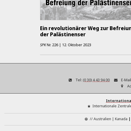
Ein revolutionärer Weg zur Befreiu
der Palästinenser
SPK
Nr.
226
|
12. Oktober 2023
Tel:
(0 30) 4 43 94 00
E-Mail
A
Internationa
Internationale Zentral
//
Australien
Kanada