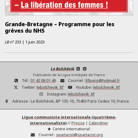
Grande-Bretagne – Programme pour les
grèves du NHS
LB
nº
233
|
1 juin 2023
Le Bolchévik
Publication de la Ligue trotskyste de France
Tél :
01 42 08 01 49
Courriel :
ltfparis@hotmail.fr
Twitter:
lebolchevik_ltf
Youtube:
lebolchevik_ltf
Instagram:
lebolchevik_ltf
Adresse :
Le Bolchévik, BP 135-10, 75463 Paris Cedex 10, France
Ligue communiste internationale (quatrième-
internationaliste)
//
Presse
|
Calendrier
Centre international :
Courriel :
spartacist@spartacist.org