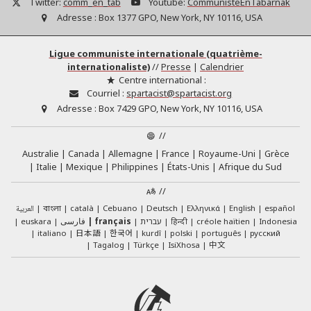
Twitter:
comm_en_tab
Youtube:
CommunisteEnTabarnak
Adresse :
Box 1377 GPO, New York, NY 10116, USA
Ligue communiste internationale (quatrième-
internationaliste)
//
Presse
|
Calendrier
Centre international :
Courriel :
spartacist@spartacist.org
Adresse :
Box 7429 GPO, New York, NY 10116, USA
//
Australie
Canada
Allemagne
France
Royaume-Uni
Grèce
Italie
Mexique
Philippines
États-Unis
Afrique du Sud
//
English
العربية
català
Cebuano
Deutsch
Ελληνικά
español
বাংলা
euskara
فارسی
français
עברית
हिन्दी
créole haïtien
Indonesia
日本語
한국어
italiano
kurdî
polski
português
русский
中文
Tagalog
Türkçe
IsiXhosa