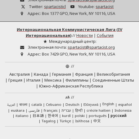
Twitter:
spartacisticl
Youtube:
spartacist
Адрес:
Box 1377 GPO, New York, NY 10116, USA
Интернациональная Коммунистическая Лига (IV
Интернациональная)
//
Новости
|
События
Международный центр:
Электронная почта:
spartacist@spartacist.org
Адрес:
Box 7429 GPO, New York, NY 10116, USA
//
Австралия
Канада
Германия
Франция
Великобритания
Греция
Италия
Мексика
Филиппины
Соединенные Штаты
Южно-Африканская Республика
//
English
العربية
català
Cebuano
Deutsch
Ελληνικά
español
বাংলা
euskara
فارسی
français
עברית
हिन्दी
créole haïtien
Indonesia
日本語
한국어
italiano
kurdî
polski
português
русский
中文
Tagalog
Türkçe
IsiXhosa