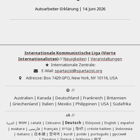
Autoarbeiter-Erklärung
|
14. Juni 2026
Internationale Kommunistische Liga (Vierte
Internationalisten)
//
Neuigkeiten
|
Veranstaltungen
Internationale Zentrale:
E-Mail:
spartacist@spartacist.org
Adresse:
Box 7429 GPO, New York, NY 10116, USA
//
Australien
Kanada
Deutschland
Frankreich
Britannien
Griechenland
Italien
Mexiko
Philippinen
USA
Südafrika
//
العربية
català
Cebuano
Deutsch
Ελληνικά
English
español
বাংলা
euskara
فارسی
français
עברית
हिन्दी
créole haïtien
Indonesia
日本語
한국어
italiano
kurdî
polski
português
русский
中文
Tagalog
Türkçe
IsiXhosa