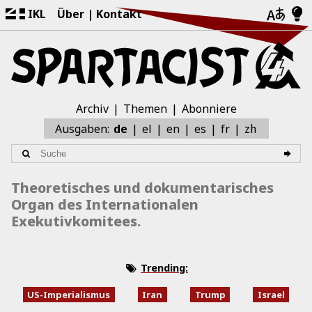
IKL
Über
Kontakt
Archiv
Themen
Abonniere
zh
Ausgaben:
de
el
en
es
fr
Theoretisches und dokumentarisches
Organ des Internationalen
Exekutivkomitees.
Trending:
US-Imperialismus
Iran
Trump
Israel