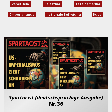
Venezuela
Palästina
Lateinamerika
Imperialismus
nationale Befreiung
Kuba
Spartacist (deutschsprachige Ausgabe)
Nr.
36