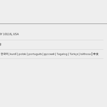
NY 10116, USA
非
한국어
kurdî
IsiXhosa
中文
polski
português
русский
Tagalog
Türkçe