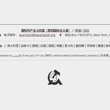
国际共产主义同盟（第四国际主义者）
//
新闻
|
活动
电子邮件：
spartacist@spartacist.org
地址
Box 7429 GPO, New York, 
//
澳大利亚
加拿大
德国
法国
英国
希腊
意大利
墨西哥
菲律宾
美国
南
فارسی
हिन्दी
créole haïtien
日本語
euskara
français
עברית
Indonesia
italiano