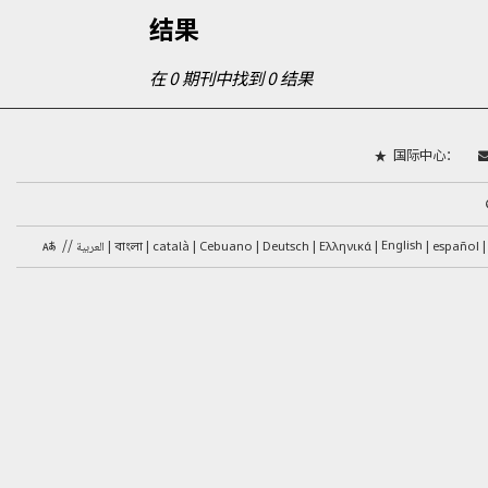
结果
在 0 期刊中找到 0 结果
国际中心：
//
català
English
العربية
Cebuano
Deutsch
Ελληνικά
español
বাংলা