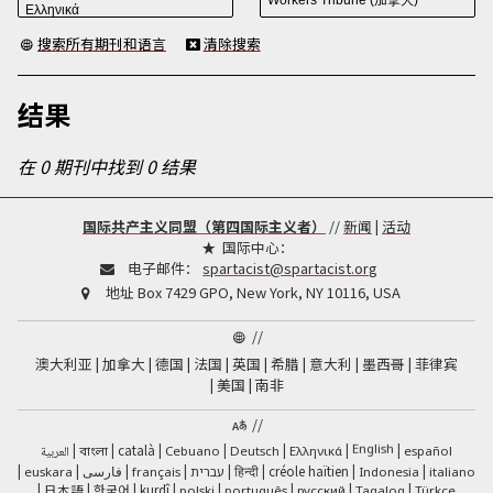
搜索所有期刊和语言
清除搜索
结果
在 0 期刊中找到 0 结果
国际共产主义同盟（第四国际主义者）
//
新闻
|
活动
国际中心：
电子邮件：
spartacist@spartacist.org
地址
Box 7429 GPO, New York, NY 10116, USA
//
澳大利亚
加拿大
德国
法国
英国
希腊
意大利
墨西哥
菲律宾
美国
南非
//
English
català
العربية
Cebuano
Deutsch
Ελληνικά
español
বাংলা
فارسی
हिन्दी
créole haïtien
euskara
français
עברית
Indonesia
italiano
日本語
한국어
kurdî
polski
português
русский
Tagalog
Türkçe