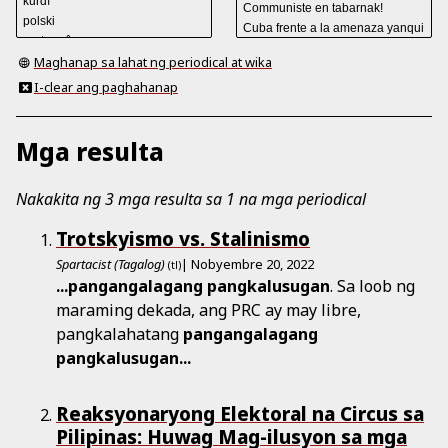
Maghanap sa lahat ng periodical at wika
I-clear ang paghahanap
Mga resulta
Nakakita ng 3 mga resulta sa 1 na mga periodical
Trotskyismo vs. Stalinismo
Spartacist (Tagalog)
| Nobyembre 20, 2022
(tl)
...
pangangalagang
pangkalusugan
. Sa loob ng
maraming dekada, ang PRC ay may libre,
pangkalahatang
pangangalagang
pangkalusugan
...
Reaksyonaryong Elektoral na Circus sa
Pilipinas: Huwag Mag-ilusyon sa mga