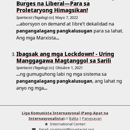
Burges na Liberal—Para sa
Proletaryong Himagsikan!
Spartacist (Tagalog)
| Mayo 7, 2022
(tl)
...
aborsyon on demand at libre’t dekalidad na
pangangalagang
pangkalusugan
para sa lahat.
Ang mga Marxista
...
Ibagsak ang mga Lockdown! - Uring
Manggagawa Magtanggol sa Sarili
Spartacist (Tagalog)
| Oktubre 1, 2021
(tl)
...
ng gumuguhong labi ng mga sistema sa
pangangalagang
pangkalusugan
, ang lahat ng
anyo ng mga
...
Liga Komunista Internasyonal (Pang-Apat na
Internasyonalista)
//
Balita
|
Pangyayari
International Center:
Email:
spartacist@spartacist.org