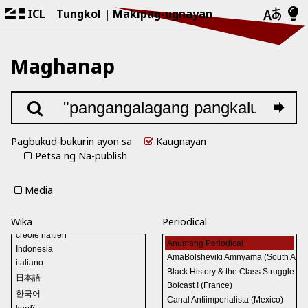
ICL
Tungkol
Makipag-ugnayan
Maghanap
Pagbukud-bukurin ayon sa
Kaugnayan
Petsa ng Na-publish
Media
Wika
Periodical